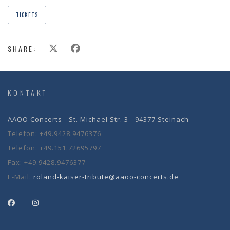
TICKETS
SHARE:
KONTAKT
AAOO Concerts - St. Michael Str. 3 - 94377 Steinach
Telefon:
+49.9428.9476376
Telefon:
+49.151.72695797
Fax:
+49.9428.9476377
E-Mail:
roland-kaiser-tribute@aaoo-concerts.de