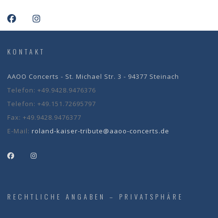
KONTAKT
AAOO Concerts - St. Michael Str. 3 - 94377 Steinach
Telefon:
+49.9428.9476376
Telefon:
+49.151.72695797
Fax:
+49.9428.9476377
E-Mail:
roland-kaiser-tribute@aaoo-concerts.de
RECHTLICHE ANGABEN – PRIVATSPHÄRE