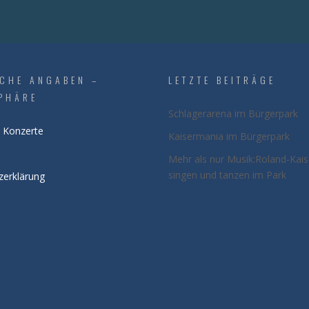
ICHE ANGABEN –
LETZTE BEITRÄGE
PHÄRE
Schlagerarena im Bürgerpark
 Konzerte
Kaisermania im Bürgerpark
Mehr als nur Musik:Roland-Kai
singen und tanzen im Park
zerklärung