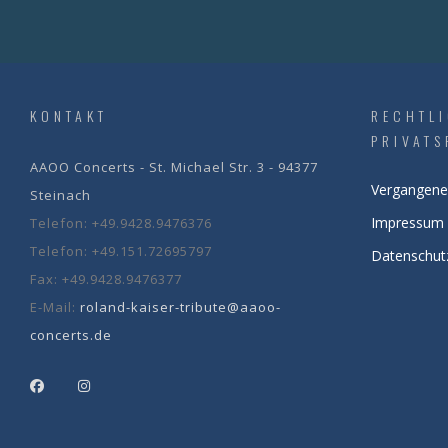
KONTAKT
RECHTL
PRIVATS
AAOO Concerts - St. Michael Str. 3 - 94377
Vergangene
Steinach
Impressum
Telefon:
+49.9428.9476376
Telefon:
+49.151.72695797
Datenschut
Fax:
+49.9428.9476377
E-Mail:
roland-kaiser-tribute@aaoo-
concerts.de