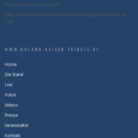
Kaisermania im Bürgerpark
Mehr als nur Musik:Roland-Kaiser-Fans singen und tanzen im
Park
WWW.ROLAND-KAISER-TRIBUTE.DE
Home
Die Band
Live
Fotos
Videos
Presse
Veranstalter
Kontakt